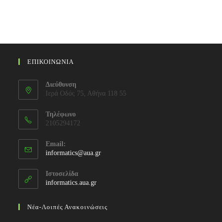
ΕΠΙΚΟΙΝΩΝΙΑ
Διεύθυνση
Ιερά Οδός 75, Αθήνα 118 55
Τηλέφωνο
2105294172
Email:
informatics@aua.gr
Ιστοσελίδα
informatics.aua.gr
Νέα-Λοιπές Ανακοινώσεις