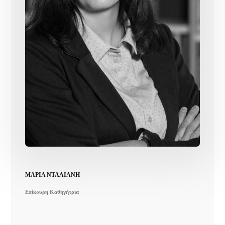
ΜΑΡΊΑ ΝΤΑΛΙΆΝΗ
Επίκουρη Καθηγήτρια