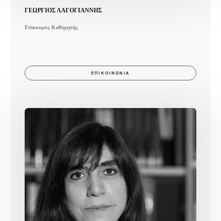
ΓΕΏΡΓΙΟΣ ΛΑΓΟΓΙΆΝΝΗΣ
Επίκουρος Καθηγητής
ΕΠΙΚΟΙΝΩΝΙΑ