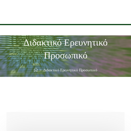
liganbet
Holiganbet
Jojobet
jojobet
nakitbahis
betpark
casibom
Jojobet
Jojobet
Jojobe
Διδακτικό Ερευνητικό
Προσωπικό
>
Διδακτικό Ερευνητικό Προσωπικό