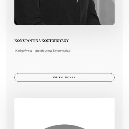
ΚΩΝΣΤΑΝΤΊΝΑ ΚΩΣΤΟΠΟΎΛΟΥ
Καθηγήτρια – Διευθύντρια Εργαστηρίου
ΕΠΙΚΟΙΝΩΝΙΑ