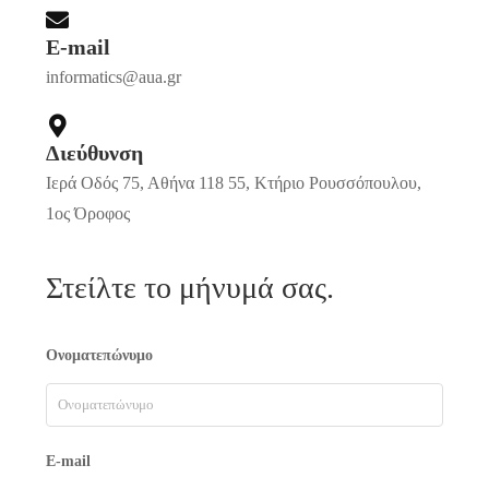
E-mail
informatics@aua.gr
Διεύθυνση
Ιερά Οδός 75, Αθήνα 118 55, Κτήριο Ρουσσόπουλου,
1ος Όροφος
Στείλτε το μήνυμά σας.
Ονοματεπώνυμο
E-mail