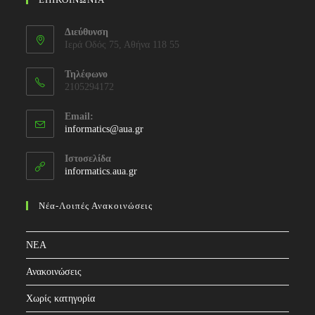
Διεύθυνση
Ιερά Οδός 75, Αθήνα 118 55
Τηλέφωνο
2105294172
Email:
informatics@aua.gr
Ιστοσελίδα
informatics.aua.gr
Νέα-Λοιπές Ανακοινώσεις
NEA
Ανακοινώσεις
Χωρίς κατηγορία