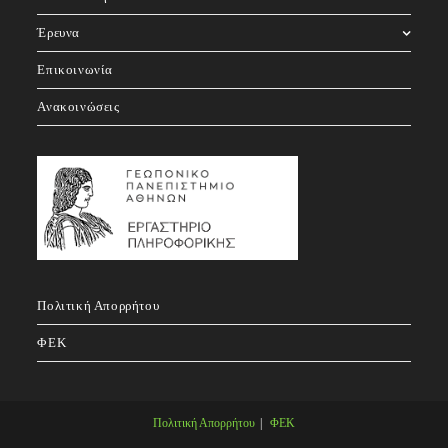
Έρευνα
Επικοινωνία
Ανακοινώσεις
Πολιτική Απορρήτου
ΦΕΚ
Πολιτική Απορρήτου
ΦΕΚ