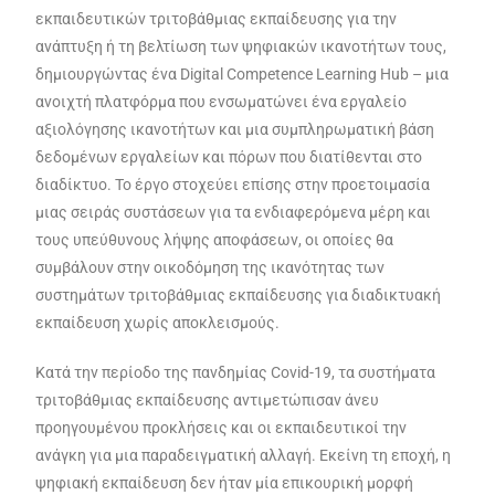
εκπαιδευτικών τριτοβάθμιας εκπαίδευσης για την
ανάπτυξη ή τη βελτίωση των ψηφιακών ικανοτήτων τους,
δημιουργώντας ένα Digital Competence Learning Hub – μια
ανοιχτή πλατφόρμα που ενσωματώνει ένα εργαλείο
αξιολόγησης ικανοτήτων και μια συμπληρωματική βάση
δεδομένων εργαλείων και πόρων που διατίθενται στο
διαδίκτυο. Το έργο στοχεύει επίσης στην προετοιμασία
μιας σειράς συστάσεων για τα ενδιαφερόμενα μέρη και
τους υπεύθυνους λήψης αποφάσεων, οι οποίες θα
συμβάλουν στην οικοδόμηση της ικανότητας των
συστημάτων τριτοβάθμιας εκπαίδευσης για διαδικτυακή
εκπαίδευση χωρίς αποκλεισμούς.
Κατά την περίοδο της πανδημίας Covid-19, τα συστήματα
τριτοβάθμιας εκπαίδευσης αντιμετώπισαν άνευ
προηγουμένου προκλήσεις και οι εκπαιδευτικοί την
ανάγκη για μια παραδειγματική αλλαγή. Εκείνη τη εποχή, η
ψηφιακή εκπαίδευση δεν ήταν μία επικουρική μορφή