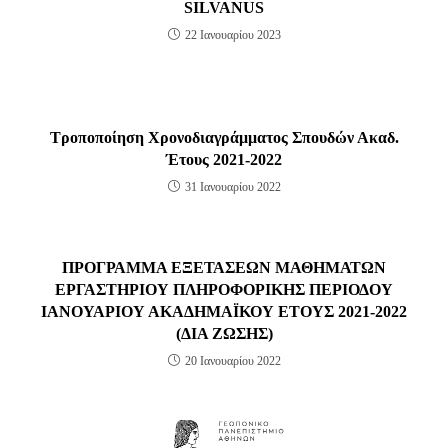
SILVANUS
22 Ιανουαρίου 2023
Τροποποίηση Χρονοδιαγράμματος Σπουδών Ακαδ.
Έτους 2021-2022
31 Ιανουαρίου 2022
ΠΡΟΓΡΑΜΜΑ ΕΞΕΤΑΣΕΩΝ ΜΑΘΗΜΑΤΩΝ
ΕΡΓΑΣΤΗΡΙΟΥ ΠΛΗΡΟΦΟΡΙΚΗΣ ΠΕΡΙΟΔΟΥ
ΙΑΝΟΥΑΡΙΟΥ ΑΚΑΔΗΜΑΪΚΟΥ ΕΤΟΥΣ 2021-2022
(ΔΙΑ ΖΩΣΗΣ)
20 Ιανουαρίου 2022