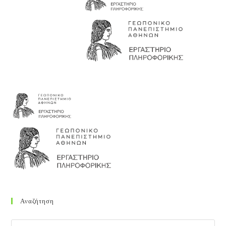
Αναζήτηση