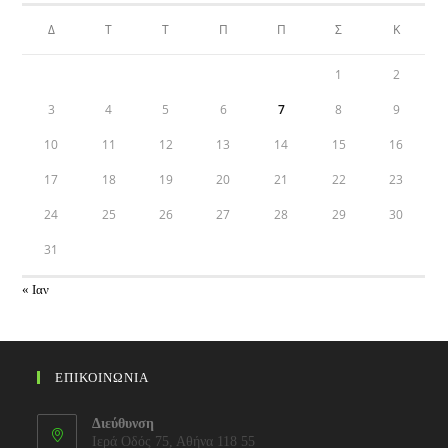
Δ
Τ
Τ
Π
Π
Σ
Κ
1
2
3
4
5
6
7
8
9
10
11
12
13
14
15
16
17
18
19
20
21
22
23
24
25
26
27
28
29
30
31
« Ιαν
ΕΠΙΚΟΙΝΩΝΙΑ
Διεύθυνση
Ιερά Οδός 75, Αθήνα 118 55