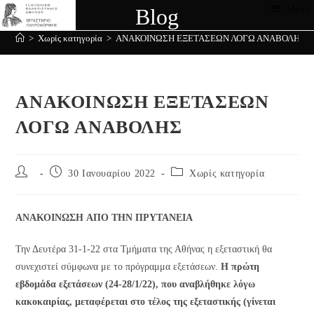
obet
Şans Casino
holiganbet
Casinolevant
Casinolevant
Holiganbet
Jojobet
jojobet
Menu
gr
Blog
>
Χωρίς κατηγορία
>
ΑΝΑΚΟΙΝΩΣΗ ΕΞΕΤΑΣΕΩΝ ΛΟΓΩ ΑΝΑΒΟΛΗΣ
ΑΝΑΚΟΙΝΩΣΗ ΕΞΕΤΑΣΕΩΝ
ΛΟΓΩ ΑΝΑΒΟΛΗΣ
30 Ιανουαρίου 2022
Χωρίς κατηγορία
ΑΝΑΚΟΙΝΩΣΗ
ΑΠΟ ΤΗΝ ΠΡΥΤΑΝΕΙΑ
Την Δευτέρα 31-1-22 στα Τμήματα της Αθήνας η εξεταστική θα
συνεχιστεί σύμφωνα με το πρόγραμμα εξετάσεων.
Η πρώτη
εβδομάδα εξετάσεων (24-28/1/22), που αναβλήθηκε λόγω
κακοκαιρίας, μεταφέρεται στο τέλος της εξεταστικής (γίνεται